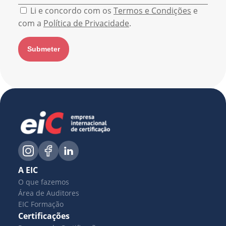
Li e concordo com os
Termos e Condições
e
com a
Política de Privacidade
.
A EIC
O que fazemos
Área de Auditores
EIC Formação
Certificações