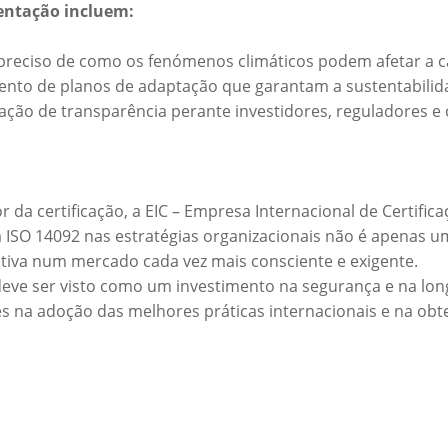
mentação incluem:
 preciso de como os fenómenos climáticos podem afetar a ca
mento de planos de adaptação que garantam a sustentabilid
ção de transparência perante investidores, reguladores e c
r da certificação, a EIC – Empresa Internacional de Certif
da ISO 14092 nas estratégias organizacionais não é apenas
iva num mercado cada vez mais consciente e exigente.
eve ser visto como um investimento na segurança e na lon
 na adoção das melhores práticas internacionais e na obte