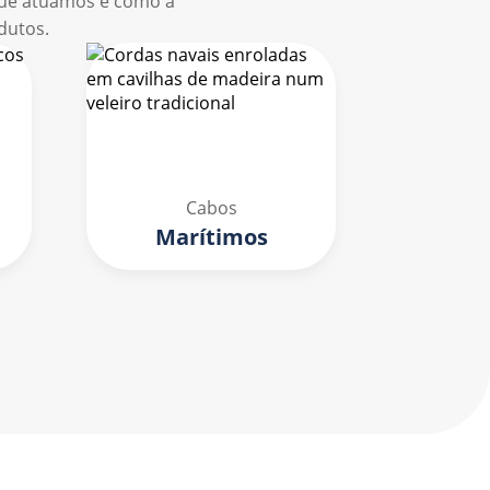
que atuamos e como a
dutos.
Cabos
Marítimos