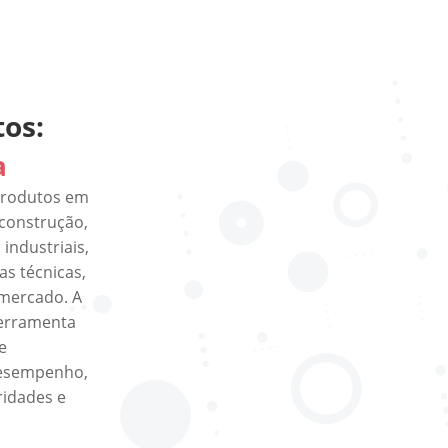
tos:
a
 produtos em
 construção,
industriais,
s técnicas,
 mercado. A
ferramenta
e
desempenho,
ridades e