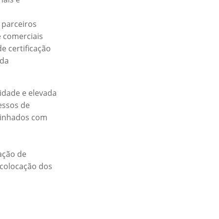
 parceiros
e comerciais
e certificação
ada
idade e elevada
essos de
alinhados com
ação de
 colocação dos