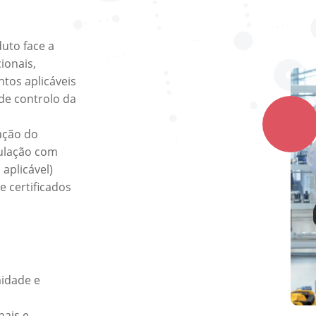
uto face a
ionais,
ntos aplicáveis
 de controlo da
cação do
ulação com
aplicável)
e certificados
idade e
nais e