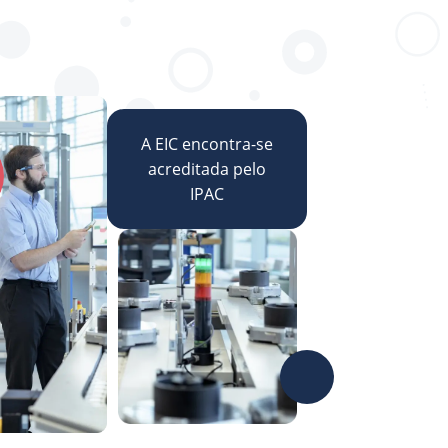
A EIC encontra-se
acreditada pelo
IPAC