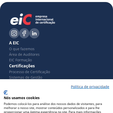
A EIC
O que fazemos
Área de Auditores
EIC Formação
Certificações
Processo de Certificação
Sistemas de Gestão
Produtos
Política de privacidade
Controlo de Produção em Fábrica
Serviços
Nós usamos cookies
Documentos
Podemos colocá-los para análise dos nossos dados de visitantes, para
Blog
melhorar o nosso site, mostrar conteúdos personalizados e para lhe
proporcionar uma óptima experiência no site. Para mais informações