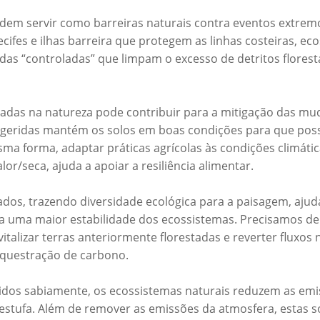
dem servir como barreiras naturais contra eventos extremo
cifes e ilhas barreira que protegem as linhas costeiras, e
 “controladas” que limpam o excesso de detritos florestai
adas na natureza pode contribuir para a mitigação das mud
o geridas mantém os solos em boas condições para que pos
ma forma, adaptar práticas agrícolas às condições climát
lor/seca, ajuda a apoiar a resiliência alimentar.
dos, trazendo diversidade ecológica para a paisagem, ajud
 a uma maior estabilidade dos ecossistemas. Precisamos de 
italizar terras anteriormente florestadas e reverter fluxos
equestração de carbono.
idos sabiamente, os ecossistemas naturais reduzem as e
estufa. Além de remover as emissões da atmosfera, estas s