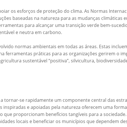
iar os esforços de proteção do clima. As Normas Interna
ões baseadas na natureza para as mudanças climáticas em
ferramentas para alcançar uma transição verde bem-sucedid
ntável e neutra em carbono.
volvido normas ambientais em todas as áreas. Estas inclue
ha ferramentas práticas para as organizações gerirem o im
icultura sustentável “positiva”, silvicultura, biodiversida
 a tornar-se rapidamente um componente central das estrat
cas inspiradas e apoiadas pela natureza oferecem uma forma 
 que proporcionam benefícios tangíveis para a sociedade.
ades locais e beneficiar os municípios que dependem des