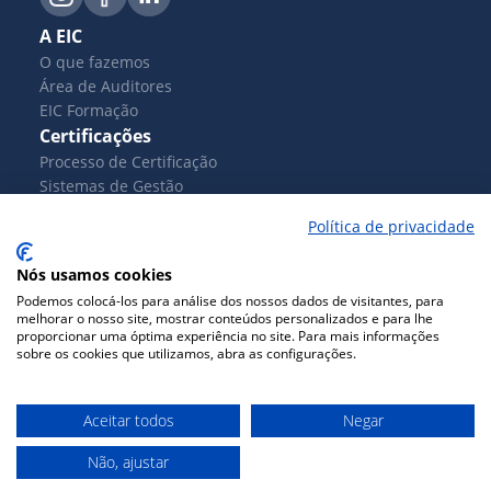
A EIC
O que fazemos
Área de Auditores
EIC Formação
Certificações
Processo de Certificação
Sistemas de Gestão
Produtos
Política de privacidade
Controlo de Produção em Fábrica
Serviços
Nós usamos cookies
Documentos
Podemos colocá-los para análise dos nossos dados de visitantes, para
Blog
melhorar o nosso site, mostrar conteúdos personalizados e para lhe
proporcionar uma óptima experiência no site. Para mais informações
Contactos
sobre os cookies que utilizamos, abra as configurações.
© Copyright - EIC - Todos os direitos reservados
Política de Privacidade
|
Termos e Condições
|
Política
Aceitar todos
Negar
de Cookies
|
Livro de Reclamações
Crafted by
Shopping
Builders
Não, ajustar