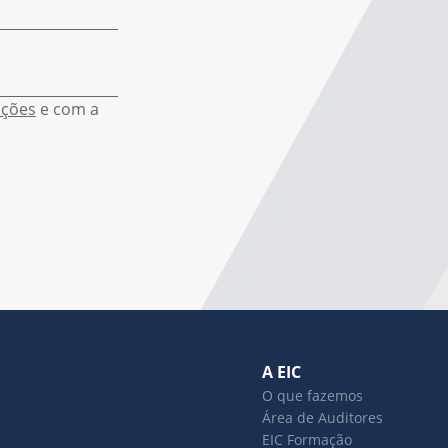
ições
e com a
A EIC
O que fazemos
Área de Auditores
EIC Formação