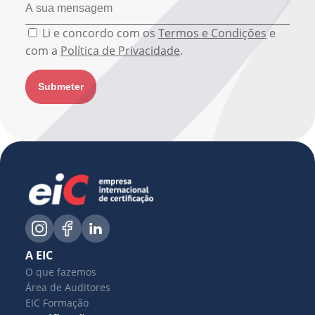
Li e concordo com os
Termos e Condições
e
com a
Política de Privacidade
.
A EIC
O que fazemos
Área de Auditores
EIC Formação