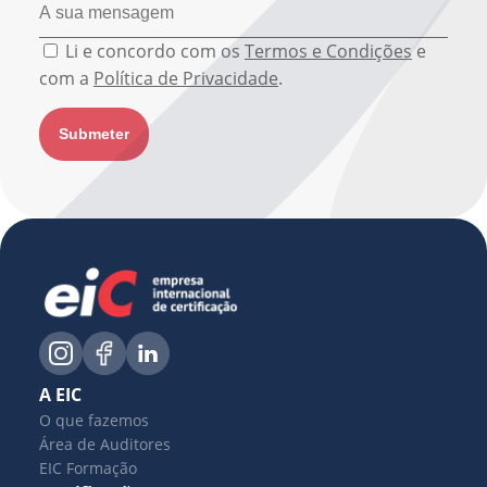
Li e concordo com os
Termos e Condições
e
com a
Política de Privacidade
.
A EIC
O que fazemos
Área de Auditores
EIC Formação