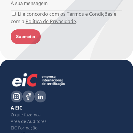
Li e concordo com os
Termos e Condições
e
com a
Política de Privacidade
.
A EIC
O que fazemos
Área de Auditores
EIC Formação