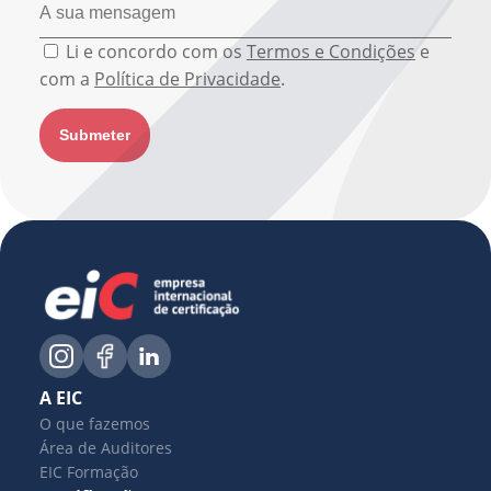
Li e concordo com os
Termos e Condições
e
com a
Política de Privacidade
.
A EIC
O que fazemos
Área de Auditores
EIC Formação