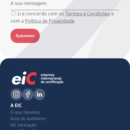
Li e concordo com os
Termos e Condições
e
com a
Política de Privacidade
.
A EIC
O que fazemos
Área de Auditores
EIC Formação