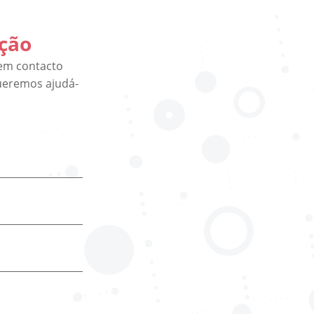
ação
 em contacto
ueremos ajudá-