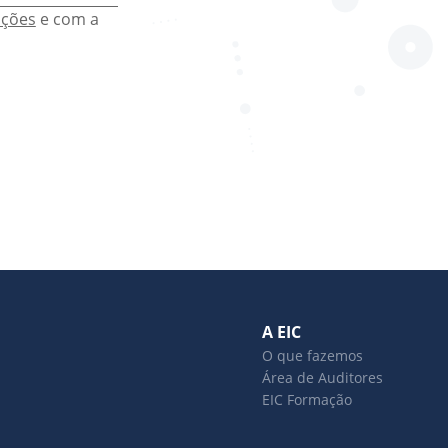
ições
e com a
A EIC
O que fazemos
Área de Auditores
EIC Formação