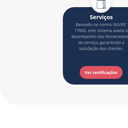
Serviços
Baseado na norma ISO/IEC
17065, este sistema avalia o
desempenho dos fornecedor
do serviço, garantindo a
satisfação dos clientes.
Ver certificações